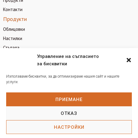
Продукти
Контакти
Продукти
Облицовки
Настилки
Стъпала
Камини
Управление на съгласието
за бисквитки
Барбекюта
Каменни изделия
Използваме бисквитки, за да оптимизираме нашия сайт и нашите
Плотове за кухня и баня
услуги.
Контакти
0899925601
ПРИЕМАНЕ
kamenargrup@abv.bg
ОТКАЗ
гр. Брацигово, ул. „Трети Март“ №72
НАСТРОЙКИ
Copyright © 2026