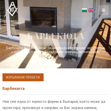
БАРБЕКЮТА
Барбекюта, камини и пещи по индивидуален проект, изработени
с майсторство и висококачествени огнеупорни материали
ИЗПЪЛНЕНИ ПРОЕКТИ
Барбекюта
Ние сме една от малкото фирми в България, която може да
проектира, произведе и направи за Вас зидана камина,